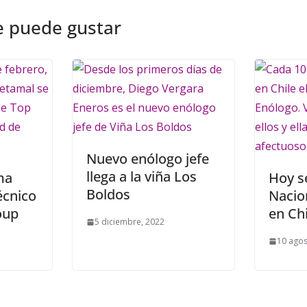
e puede gustar
Nuevo enólogo jefe
llega a la viña Los
ma
Hoy se
Boldos
écnico
Nacio
oup
en Chi
5 diciembre, 2022
10 agos