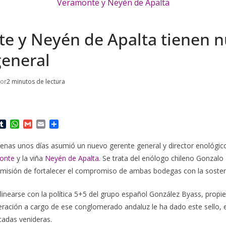
e y Neyén de Apalta tienen 
general
tor
2 minutos de lectura
T
W
G
E
C
u
h
m
m
o
m
a
a
a
m
enas unos días asumió un nuevo gerente general y director enológi
b
t
i
i
p
onte
y la viña
Neyén de Apalta
. Se trata del enólogo chileno Gonzalo 
l
s
l
l
a
r
A
r
 misión de fortalecer el compromiso de ambas bodegas con la sosteni
p
t
p
i
inearse con la política 5+5 del grupo español González Byass, propi
r
eración a cargo de ese conglomerado andaluz le ha dado este sello, e
cadas venideras.