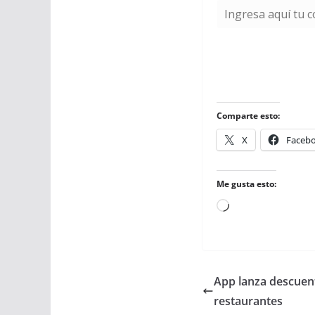
Comparte esto:
X
Faceb
Me gusta esto:
Cargando...
App lanza descuent
restaurantes