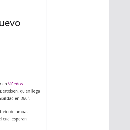
i
m
p
l
p
p
nuevo
a
r
t
i
r
co en
Viñedos
Bertelsen, quien llega
bilidad en 360°.
etario de ambas
l cual esperan