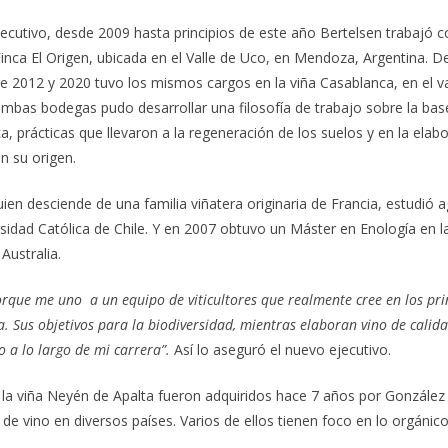
jecutivo, desde 2009 hasta principios de este año Bertelsen trabajó 
Finca El Origen, ubicada en el Valle de Uco, en Mendoza, Argentina. 
e 2012 y 2020 tuvo los mismos cargos en la viña Casablanca, en el v
mbas bodegas pudo desarrollar una filosofía de trabajo sobre la base
a, prácticas que llevaron a la regeneración de los suelos y en la elab
n su origen.
ien desciende de una familia viñatera originaria de Francia, estudió
ersidad Católica de Chile. Y en 2007 obtuvo un Máster en Enología en l
 Australia.
que me uno a un equipo de viticultores que realmente cree en los prin
a. Sus objetivos para la biodiversidad, mientras elaboran vino de calid
 a lo largo de mi carrera”.
Así lo aseguró el nuevo ejecutivo.
la viña Neyén de Apalta fueron adquiridos hace 7 años por González
e vino en diversos países. Varios de ellos tienen foco en lo orgánico