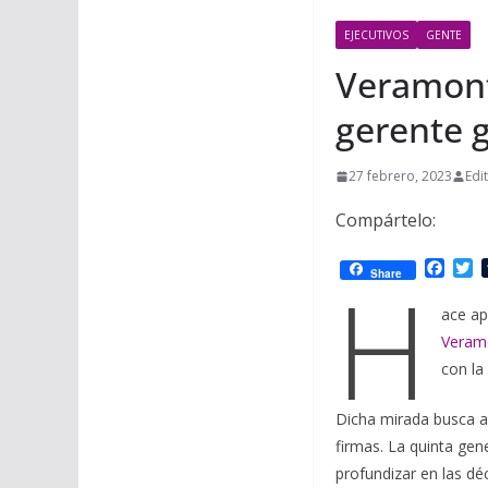
EJECUTIVOS
GENTE
Veramont
gerente 
27 febrero, 2023
Edi
Compártelo:
F
T
H
Share
a
w
c
i
ace ap
e
t
Veram
b
t
o
e
con la
o
r
k
Dicha mirada busca al
firmas. La quinta gen
profundizar en las dé