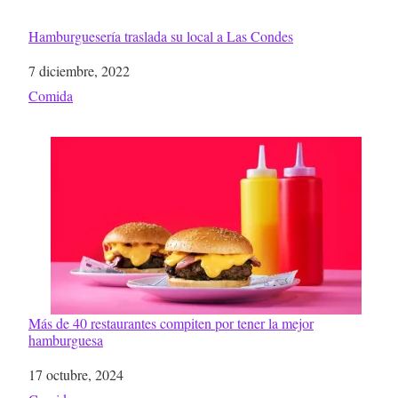
Hamburguesería traslada su local a Las Condes
Fecha
7 diciembre, 2022
Respecto a
Comida
Más de 40 restaurantes compiten por tener la mejor
hamburguesa
Fecha
17 octubre, 2024