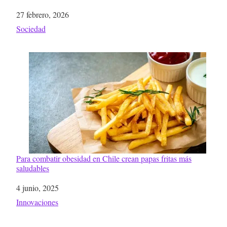
Fecha
27 febrero, 2026
Respecto a
Sociedad
Para combatir obesidad en Chile crean papas fritas más
saludables
Fecha
4 junio, 2025
Respecto a
Innovaciones