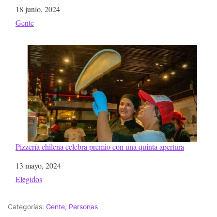
Fecha
18 junio, 2024
Respecto a
Gente
Pizzería chilena celebra premio con una quinta apertura
Fecha
13 mayo, 2024
Respecto a
Elegidos
Categorías:
Gente
,
Personas