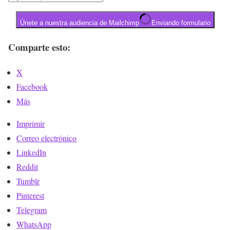
Únete a nuestra audiencia de Mailchimp
Enviando formulario
Comparte esto:
X
Facebook
Más
Imprimir
Correo electrónico
LinkedIn
Reddit
Tumblr
Pinterest
Telegram
WhatsApp