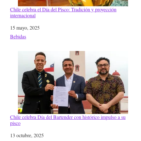
Chile celebra el Día del Pisco: Tradición y proyección
internacional
Fecha
15 mayo, 2025
Respecto a
Bebidas
Chile celebra Día del Bartender con histórico impulso a su
pisco
Fecha
13 octubre, 2025