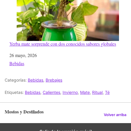
Yerba mate sorprende con dos conocidos sabores globales
Fecha
26 mayo, 2026
Respecto a
Bebidas
Categorías:
Bebidas
,
Brebajes
Etiquetas:
Bebidas
,
Calientes
,
Invierno
,
Mate
,
Ritual
,
Té
Mostos y Destilados
Volver arriba