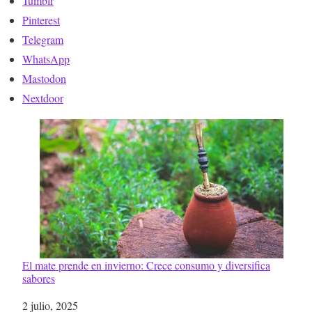
Tumblr
Pinterest
Telegram
WhatsApp
Mastodon
Nextdoor
El mate prende en invierno: Crece consumo y diversifica
sabores
Fecha
2 julio, 2025