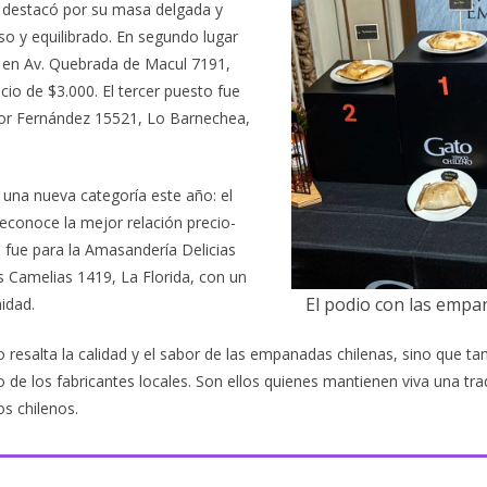
 destacó por su masa delgada y
so y equilibrado. En segundo lugar
en Av. Quebrada de Macul 7191,
cio de $3.000. El tercer puesto fue
tor Fernández 15521, Lo Barnechea,
 una nueva categoría este año: el
econoce la mejor relación precio-
n fue para la Amasandería Delicias
s Camelias 1419, La Florida, con un
El podio con las empa
nidad.
 resalta la calidad y el sabor de las empanadas chilenas, sino que ta
to de los fabricantes locales. Son ellos quienes mantienen viva una tra
os chilenos.