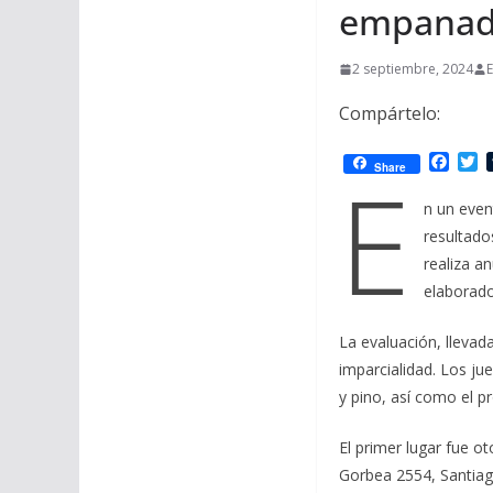
empanada
2 septiembre, 2024
E
Compártelo:
F
T
E
Share
a
w
c
i
n un even
e
t
resultado
b
t
o
e
realiza a
o
r
elaborado
k
La evaluación, llevada
imparcialidad. Los ju
y pino, así como el p
El primer lugar fue o
Gorbea 2554, Santiag