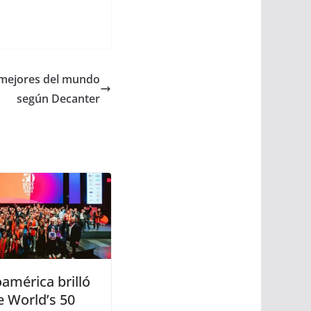
5 mejores del mundo
según Decanter
américa brilló
e World’s 50