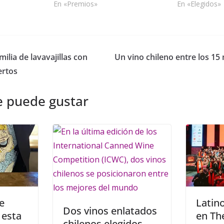
En «Premios»
En «Elegidos»
ilia de lavavajillas con
Un vino chileno entre los 1
ertos
e puede gustar
e
Latino
Dos vinos enlatados
 esta
en Th
chilenos elegidos