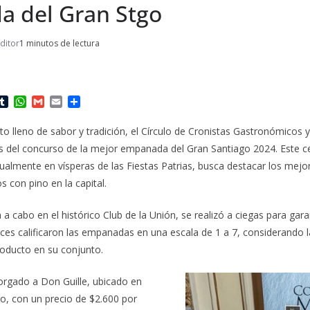
 del Gran Stgo
ditor
1 minutos de lectura
T
W
G
E
C
u
h
m
m
o
m
a
a
a
m
to lleno de sabor y tradición, el Círculo de Cronistas Gastronómicos y
b
t
i
i
p
s del concurso de la mejor empanada del Gran Santiago 2024. Este c
l
s
l
l
a
r
A
r
nualmente en vísperas de las Fiestas Patrias, busca destacar los mej
p
t
s con pino en la capital.
p
i
r
 a cabo en el histórico Club de la Unión, se realizó a ciegas para garan
eces calificaron las empanadas en una escala de 1 a 7, considerando l
roducto en su conjunto.
torgado a Don Guille, ubicado en
o, con un precio de $2.600 por