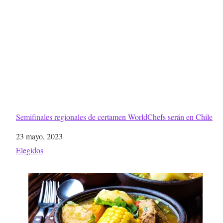
Semifinales regionales de certamen WorldChefs serán en Chile
Fecha
23 mayo, 2023
Respecto a
Elegidos