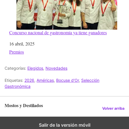
Concurso nacional de gastronomía ya tiene ganadores
Fecha
16 abril, 2025
Respecto a
Premios
Categorías:
Elegidos
,
Novedades
Etiquetas:
2026
,
Américas
,
Bocuse d'Or
,
Selección
Gastronómica
Mostos y Destilados
Volver arriba
Salir de la versión móvil