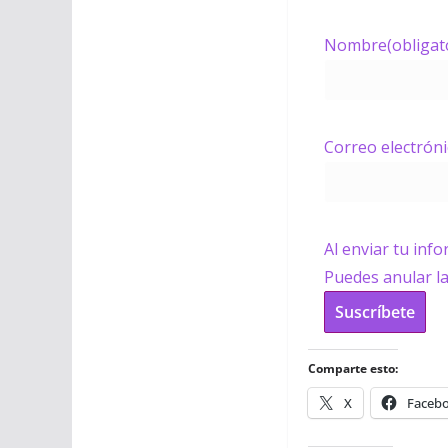
Nombre
(obligat
Correo electrón
Al enviar tu inf
Puedes anular l
Suscríbete
Comparte esto:
X
Faceb