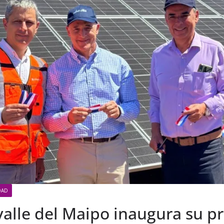
DAD
valle del Maipo inaugura su p