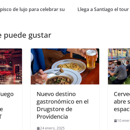
pisco de lujo para celebrar su
Llega a Santiago el tour 
e puede gustar
Fuego
Nuevo destino
Cerve
gastronómico en el
abre 
e
Drugstore de
espac
T
Providencia
10 ener
24 enero, 2025