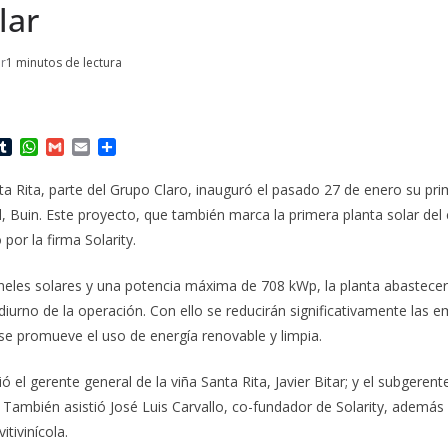
lar
or
1 minutos de lectura
T
W
G
E
C
u
h
m
m
o
m
a
a
a
m
nta Rita, parte del Grupo Claro, inauguró el pasado 27 de enero su pri
b
t
i
i
p
l, Buin. Este proyecto, que también marca la primera planta solar de
l
s
l
l
a
r
A
r
 por la firma Solarity.
p
t
p
i
eles solares y una potencia máxima de 708 kWp, la planta abastecera
r
iurno de la operación. Con ello se reducirán significativamente las 
se promueve el uso de energía renovable y limpia.
ió el gerente general de la viña Santa Rita, Javier Bitar; y el subgeren
. También asistió José Luis Carvallo, co-fundador de Solarity, ademá
tivinícola.