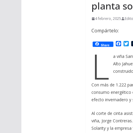
planta so
4 febrero, 2025
Edit
Compártelo:
F
T
L
Share
a
w
c
i
a viña Sa
e
t
Alto Jahue
b
t
o
e
construido
o
r
k
Con más de 1.222 pan
consumo energético d
efecto invernadero y 
Al corte de cinta asist
viña, Jorge Contreras
Solarity y la empresa vi