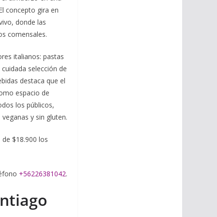
 El concepto gira en
vivo, donde las
los comensales.
res italianos: pastas
 cuidada selección de
ebidas destaca que el
 como espacio de
dos los públicos,
 veganas y sin gluten.
s de $18.900 los
léfono
+56226381042
.
antiago