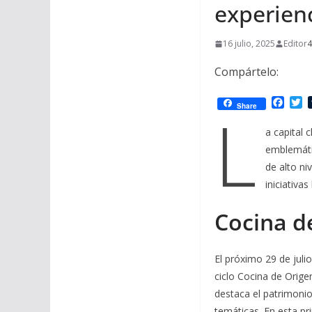
experienc
16 julio, 2025
Editor
4
Compártelo:
F
T
L
Share
a
w
c
i
a capital 
e
t
emblemátic
b
t
o
e
de alto ni
o
r
iniciativa
k
Cocina d
El próximo 29 de juli
ciclo Cocina de Orige
destaca el patrimonio
temáticas. En esta pr