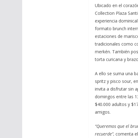
Ubicado en el corazó
Collection Plaza Sant
experiencia dominical
formato brunch intern
estaciones de marisc
tradicionales como c
merkén. También post
torta curicana y brazo
A ello se suma una ba
spritz y pisco sour, 
invita a disfrutar sin 
domingos entre las 13
$40.000 adultos y $17
amigos.
“Queremos que el brun
recuerde”,
comenta el 