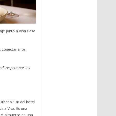
daje junto a Viña Casa
s conectar a los
ad, respeto por los
.
 Urbano 136 del hotel
ina Viva. Es una
 el almuerzo en una