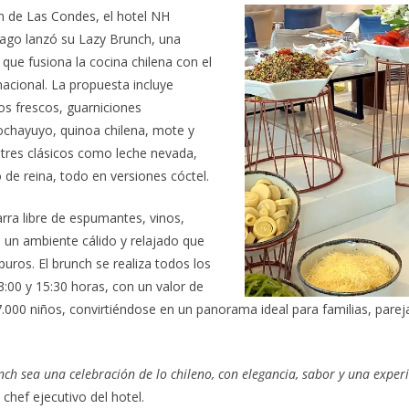
n de Las Condes, el hotel NH
iago lanzó su Lazy Brunch, una
 que fusiona la cocina chilena con el
acional. La propuesta incluye
os frescos, guarniciones
ochayuyo, quinoa chilena, mote y
res clásicos como leche nevada,
 de reina, todo en versiones cóctel.
rra libre de espumantes, vinos,
en un ambiente cálido y relajado que
apuros. El brunch se realiza todos los
:00 y 15:30 horas, con un valor de
.000 niños, convirtiéndose en un panorama ideal para familias, parej
ch sea una celebración de lo chileno, con elegancia, sabor y una exper
chef ejecutivo del hotel.