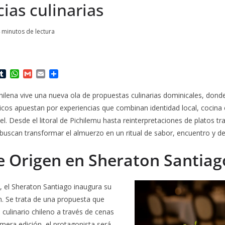
ias culinarias
 minutos de lectura
T
W
G
E
C
u
h
m
m
o
m
a
a
a
m
chilena vive una nueva ola de propuestas culinarias dominicales, dond
b
t
i
i
p
os apuestan por experiencias que combinan identidad local, cocina 
l
s
l
l
a
r
A
r
vel. Desde el litoral de Pichilemu hasta reinterpretaciones de platos tr
p
t
s buscan transformar el almuerzo en un ritual de sabor, encuentro y d
p
i
r
e Origen en Sheraton Santiag
o, el Sheraton Santiago inaugura su
n. Se trata de una propuesta que
 culinario chileno a través de cenas
imera edición, el protagonista será