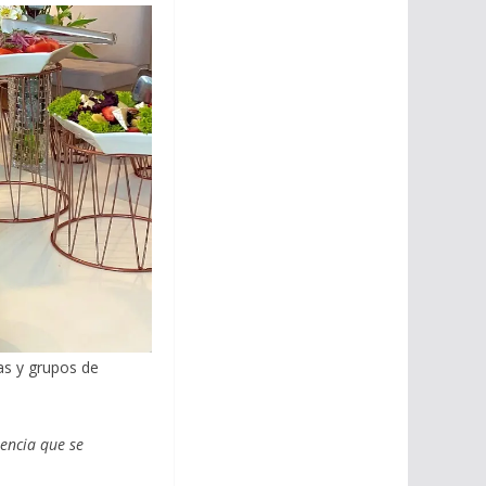
as y grupos de
iencia que se