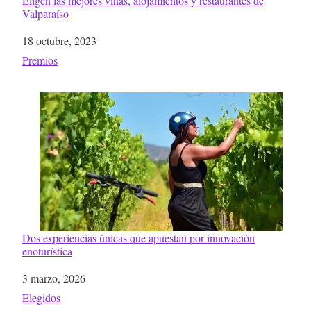
Eligen las mejores viñas, alojamientos y restaurantes de
Valparaíso
Fecha
18 octubre, 2023
Respecto a
Premios
Dos experiencias únicas que apuestan por innovación
enoturística
Fecha
3 marzo, 2026
Respecto a
Elegidos