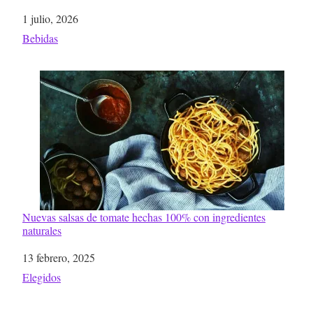
Fecha
1 julio, 2026
Respecto a
Bebidas
Nuevas salsas de tomate hechas 100% con ingredientes
naturales
Fecha
13 febrero, 2025
Respecto a
Elegidos