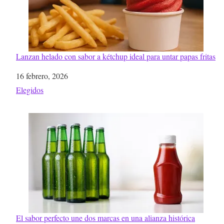
Lanzan helado con sabor a kétchup ideal para untar papas fritas
Fecha
16 febrero, 2026
Respecto a
Elegidos
El sabor perfecto une dos marcas en una alianza histórica