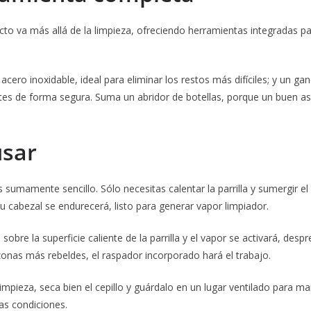
to va más allá de la limpieza, ofreciendo herramientas integradas p
cero inoxidable, ideal para eliminar los restos más difíciles; y un gan
ientes de forma segura. Suma un abridor de botellas, porque un buen
usar
sumamente sencillo. Sólo necesitas calentar la parrilla y sumergir el 
 cabezal se endurecerá, listo para generar vapor limpiador.
o sobre la superficie caliente de la parrilla y el vapor se activará, des
onas más rebeldes, el raspador incorporado hará el trabajo.
 limpieza, seca bien el cepillo y guárdalo en un lugar ventilado para m
as condiciones.