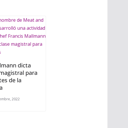
llmann dicta
 magistral para
es de la
la
embre, 2022