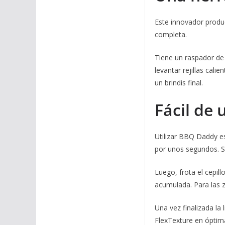
Este innovador produc
completa.
Tiene un raspador de a
levantar rejillas cal
un brindis final.
Fácil de 
Utilizar BBQ Daddy es 
por unos segundos. Su
Luego, frota el cepill
acumulada. Para las z
Una vez finalizada la
FlexTexture en óptim