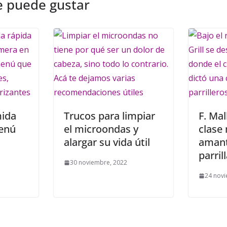
e puede gustar
ida
Trucos para limpiar
F. Ma
menú
el microondas y
clase
alargar su vida útil
amant
parril
30 noviembre, 2022
24 novi