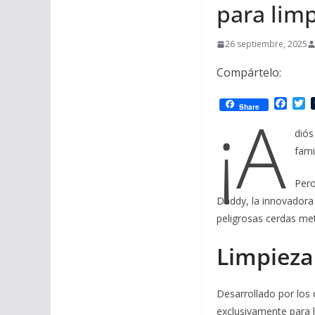
para limp
26 septiembre, 2025
Compártelo:
F
T
¡A
Share
a
w
c
i
diós
e
t
fami
b
t
o
e
o
r
Pero
k
Daddy, la innovadora s
peligrosas cerdas met
Limpieza
Desarrollado por los
exclusivamente para la