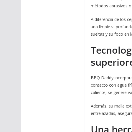
métodos abrasivos o 
A diferencia de los 
una limpieza profunda
sueltas y su foco en l
Tecnolog
superior
BBQ Daddy incorpora l
contacto con agua fría
caliente, se genere v
Además, su malla exte
entrelazadas, asegura
Una herr