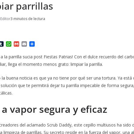
iar parrillas
Editor
3 minutos de lectura
T
W
G
E
C
u
h
m
m
o
m
a
a
a
m
 a la parrilla sucia post Fiestas Patrias! Con el dulce recuerdo del carb
b
t
i
i
p
liar, llega el momento menos grato: limpiar la parrilla.
l
s
l
l
a
r
A
r
p
t
 la buena noticia es que ya no tiene por qué ser una tortura. Ya está
p
i
olución que te permitirá dejar tu parrilla impecable de forma segura, 
r
álicas.
 a vapor segura y eficaz
 creadores del aclamado Scrub Daddy, este cepillo multiusos ha sido 
 limpieza de parrillas. Su secreto reside en la fuerza del vapor, una al