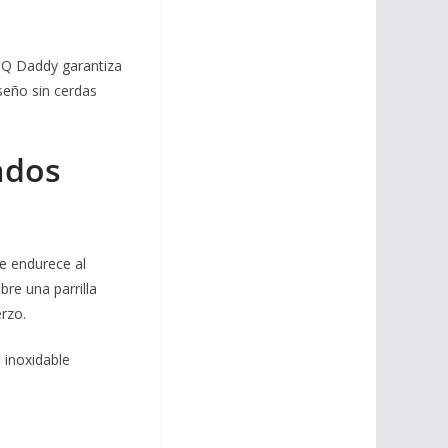
BBQ Daddy garantiza
seño sin cerdas
ados
se endurece al
bre una parrilla
rzo.
 inoxidable