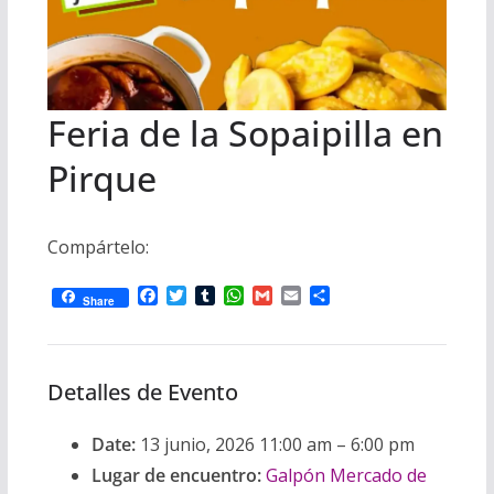
i
m
p
l
p
p
a
r
Feria de la Sopaipilla en
t
Pirque
i
r
Compártelo:
F
T
T
W
G
E
C
Share
a
w
u
h
m
m
o
c
i
m
a
a
a
m
e
t
b
t
i
i
p
b
t
l
s
l
l
a
Detalles de Evento
o
e
r
A
r
o
r
p
t
k
p
i
Date:
13 junio, 2026 11:00 am
–
6:00 pm
r
Lugar de encuentro:
Galpón Mercado de