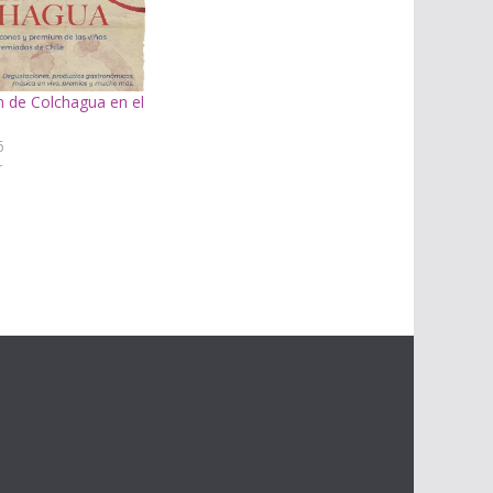
 de Colchagua en el
6
r