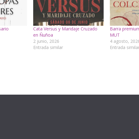
ario
Cata Versus y Maridaje Cruzado
Barra premium
en Ñuñoa
MUT
2 junio, 2026
4 agosto, 202
Entrada similar
Entrada simila