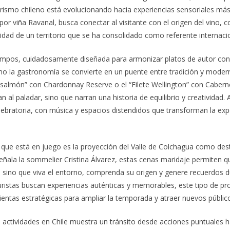
rismo chileno está evolucionando hacia experiencias sensoriales más 
 por viña Ravanal, busca conectar al visitante con el origen del vino, co
tidad de un territorio que se ha consolidado como referente internaci
empos, cuidadosamente diseñada para armonizar platos de autor con
o la gastronomía se convierte en un puente entre tradición y moder
salmón” con Chardonnay Reserve o el “Filete Wellington” con Caber
 al paladar, sino que narran una historia de equilibrio y creatividad. 
lebratoria, con música y espacios distendidos que transforman la exp
 que está en juego es la proyección del Valle de Colchagua como dest
señala la sommelier Cristina Álvarez, estas cenas maridaje permiten qu
, sino que viva el entorno, comprenda su origen y genere recuerdos d
uristas buscan experiencias auténticas y memorables, este tipo de pr
entas estratégicas para ampliar la temporada y atraer nuevos públic
 actividades en Chile muestra un tránsito desde acciones puntuales 