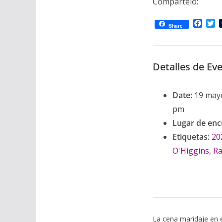
Compártelo:
F
T
Share
a
w
c
i
e
t
b
t
Detalles de Ev
o
e
o
r
k
Date:
19 may
pm
Lugar de enc
Etiquetas:
20
O'Higgins
,
Ra
La cena maridaje en 