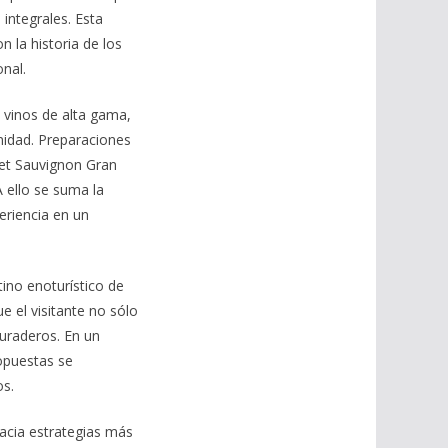
integrales. Esta
n la historia de los
onal.
 vinos de alta gama,
nidad. Preparaciones
net Sauvignon Gran
A ello se suma la
eriencia en un
ino enoturístico de
e el visitante no sólo
uraderos. En un
opuestas se
os.
hacia estrategias más