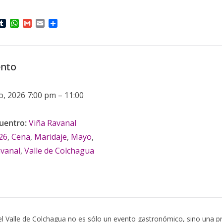
T
W
G
E
C
u
h
m
m
o
m
a
a
a
m
b
t
i
i
p
l
s
l
l
a
ento
r
A
r
p
t
p
i
r
o, 2026 7:00 pm
–
11:00
uentro:
Viña Ravanal
26
,
Cena
,
Maridaje
,
Mayo
,
vanal
,
Valle de Colchagua
el Valle de Colchagua no es sólo un evento gastronómico, sino una pr