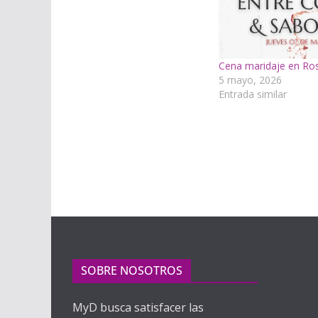
Cena maridaje en Ros
5 mayo, 2026
Entrada similar
SOBRE NOSOTROS
MyD busca satisfacer las