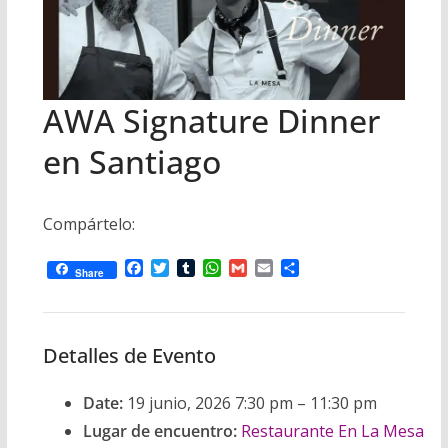
i
m
p
l
p
p
a
r
AWA Signature Dinner
t
en Santiago
i
r
Compártelo:
F
T
T
W
G
E
C
Share
a
w
u
h
m
m
o
c
i
m
a
a
a
m
e
t
b
t
i
i
p
b
t
l
s
l
l
a
Detalles de Evento
o
e
r
A
r
o
r
p
t
k
p
i
Date:
19 junio, 2026 7:30 pm
–
11:30 pm
r
Lugar de encuentro:
Restaurante En La Mesa