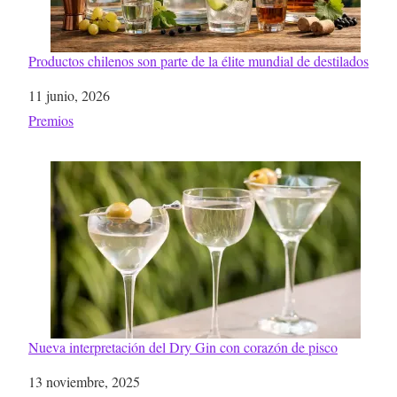
Productos chilenos son parte de la élite mundial de destilados
Fecha
11 junio, 2026
Respecto a
Premios
Nueva interpretación del Dry Gin con corazón de pisco
Fecha
13 noviembre, 2025