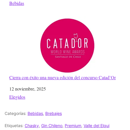
Respecto a
Bebidas
Cierra con éxito una nueva edición del concurso Catad’Or
Fecha
12 noviembre, 2025
Respecto a
Elegidos
Categorías:
Bebidas
,
Brebajes
Etiquetas:
Chasky
,
Gin Chileno
,
Premium
,
Valle del Elqui