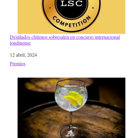
Destilados chilenos sobresalen en concurso internacional
londinense
Fecha
12 abril, 2024
Respecto a
Premios