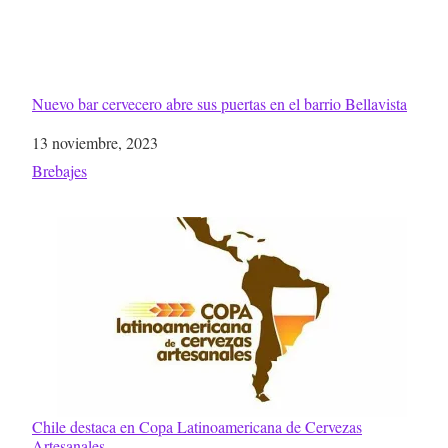
Nuevo bar cervecero abre sus puertas en el barrio Bellavista
Fecha
13 noviembre, 2023
Respecto a
Brebajes
Chile destaca en Copa Latinoamericana de Cervezas
Artesanales