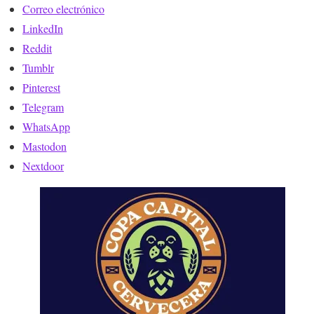
Correo electrónico
LinkedIn
Reddit
Tumblr
Pinterest
Telegram
WhatsApp
Mastodon
Nextdoor