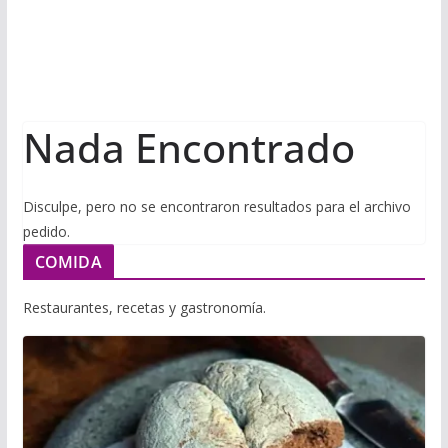
i
m
p
l
p
p
a
r
Nada Encontrado
t
i
r
Disculpe, pero no se encontraron resultados para el archivo
pedido.
COMIDA
Restaurantes, recetas y gastronomía.