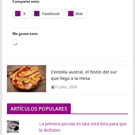
Comparte esto:
k
p
i
r
X
Facebook
Más
Me gusta esto:
C
a
r
g
Centolla austral, el festín del sur
a
que llega a la mesa
n
31 julio, 2026
d
o
.
ARTÍCULOS POPULARES
.
.
La primera piscola en lata está lista para que
la disfrutes