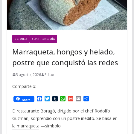
COMIDA
GASTRONOMÍA
Marraqueta, hongos y helado,
postre que conquistó las redes
3 agosto, 2026
Editor
Compártelo:
F
T
T
W
G
E
C
Share
a
w
u
h
m
m
o
c
i
m
a
a
a
m
El restaurante Boragó, dirigido por el chef Rodolfo
e
t
b
t
i
i
p
Guzmán, sorprendió con un postre inédito. Se basa en
b
t
l
s
l
l
a
o
e
r
A
r
la marraqueta —símbolo
o
r
p
t