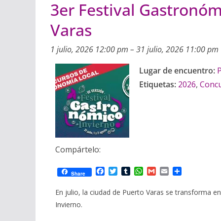
3er Festival Gastronóm
Varas
1 julio, 2026 12:00 pm
–
31 julio, 2026 11:00 pm
Lugar de encuentro:
Etiquetas:
2026
,
Conc
Compártelo:
F
T
T
W
G
E
C
Share
a
w
u
h
m
m
o
c
i
m
a
a
a
m
En julio, la ciudad de Puerto Varas se transforma e
e
t
b
t
i
i
p
Invierno.
b
t
l
s
l
l
a
o
e
r
A
r