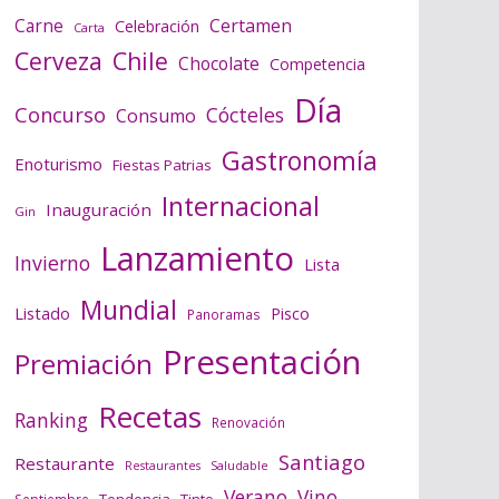
Certamen
Carne
Celebración
Carta
Cerveza
Chile
Chocolate
Competencia
Día
Concurso
Cócteles
Consumo
Gastronomía
Enoturismo
Fiestas Patrias
Internacional
Inauguración
Gin
Lanzamiento
Invierno
Lista
Mundial
Listado
Pisco
Panoramas
Presentación
Premiación
Recetas
Ranking
Renovación
Santiago
Restaurante
Saludable
Restaurantes
Verano
Vino