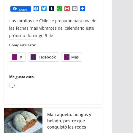
F
T
T
W
G
E
C
Share
a
w
u
h
m
m
o
c
i
m
a
a
a
m
Las familias de Chile se preparan para una de
e
t
b
t
i
i
p
las fechas más vibrantes del calendario este
b
t
l
s
l
l
a
o
e
r
A
r
próximo domingo 9 de
o
r
p
t
Comparte esto:
k
p
i
r
X
Facebook
Más
Me gusta esto:
C
a
r
g
Marraqueta, hongos y
a
helado, postre que
n
conquistó las redes
d