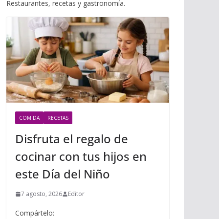
i
Restaurantes, recetas y gastronomía.
m
p
l
p
p
a
r
t
i
r
COMIDA
RECETAS
Disfruta el regalo de
cocinar con tus hijos en
este Día del Niño
7 agosto, 2026
Editor
Compártelo: