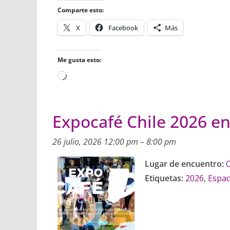
o
r
p
t
Comparte esto:
k
p
i
r
X
Facebook
Más
Me gusta esto:
Cargando...
Expocafé Chile 2026 e
26 julio, 2026 12:00 pm
–
8:00 pm
Lugar de encuentro:
C
Etiquetas:
2026
,
Espac