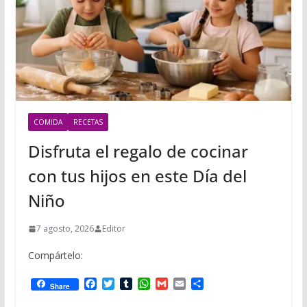
COMIDA
RECETAS
Disfruta el regalo de cocinar
con tus hijos en este Día del
Niño
7 agosto, 2026
Editor
Compártelo:
F
T
T
W
G
E
C
Share
a
w
u
h
m
m
o