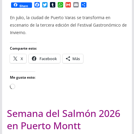
F
T
T
W
G
E
C
Share
a
w
u
h
m
m
o
c
i
m
a
a
a
m
En julio, la ciudad de Puerto Varas se transforma en
e
t
b
t
i
i
p
escenario de la tercera edición del Festival Gastronómico de
b
t
l
s
l
l
a
o
e
r
A
r
Invierno.
o
r
p
t
k
p
i
r
Comparte esto:
X
Facebook
Más
Me gusta esto:
Cargando...
Semana del Salmón 2026
en Puerto Montt