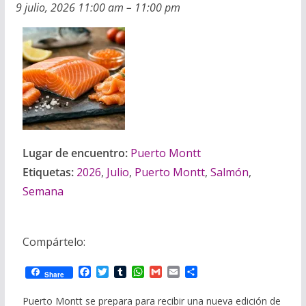
9 julio, 2026 11:00 am
–
11:00 pm
Lugar de encuentro:
Puerto Montt
Etiquetas:
2026
,
Julio
,
Puerto Montt
,
Salmón
,
Semana
Compártelo:
F
T
T
W
G
E
C
Share
a
w
u
h
m
m
o
c
i
m
a
a
a
m
Puerto Montt se prepara para recibir una nueva edición de