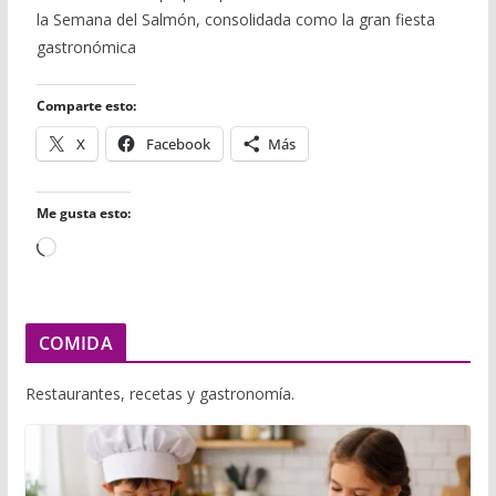
e
t
b
t
i
i
p
la Semana del Salmón, consolidada como la gran fiesta
b
t
l
s
l
l
a
o
e
r
A
r
gastronómica
o
r
p
t
k
p
i
r
Comparte esto:
X
Facebook
Más
Me gusta esto:
Cargando...
COMIDA
Restaurantes, recetas y gastronomía.