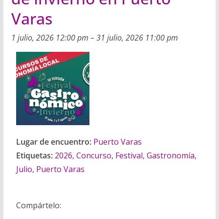
i
m
p
Varas
l
p
p
a
1 julio, 2026 12:00 pm
–
31 julio, 2026 11:00 pm
r
t
i
r
Lugar de encuentro:
Puerto Varas
Etiquetas:
2026
,
Concurso
,
Festival
,
Gastronomía
,
Julio
,
Puerto Varas
Compártelo: