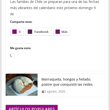
c
i
m
a
a
a
m
Las familias de Chile se preparan para una de las fechas
e
t
b
t
i
i
p
más vibrantes del calendario este próximo domingo 9
b
t
l
s
l
l
a
o
e
r
A
r
de
o
r
p
t
Comparte esto:
k
p
i
r
X
Facebook
Más
Me gusta esto:
C
a
r
g
Marraqueta, hongos y helado,
a
postre que conquistó las redes
n
3 agosto, 2026
d
o
.
ARTÍCULOS POPULARES