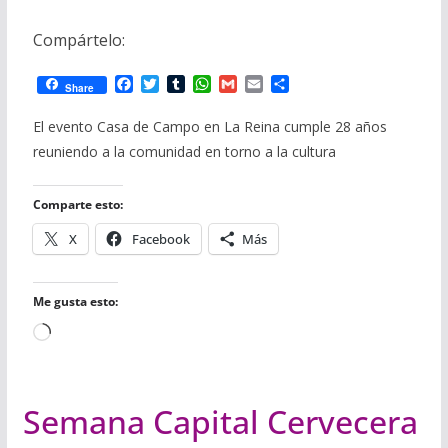
Compártelo:
F
T
T
W
G
E
C
Share
a
w
u
h
m
m
o
c
i
m
a
a
a
m
El evento Casa de Campo en La Reina cumple 28 años
e
t
b
t
i
i
p
reuniendo a la comunidad en torno a la cultura
b
t
l
s
l
l
a
o
e
r
A
r
o
r
p
t
Comparte esto:
k
p
i
r
X
Facebook
Más
Me gusta esto:
Cargando...
Semana Capital Cervecera