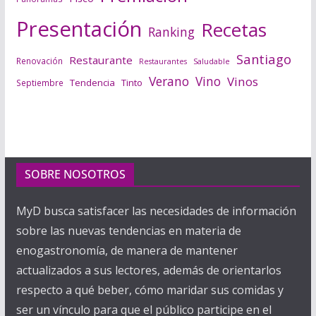
Presentación
Recetas
Ranking
Santiago
Restaurante
Renovación
Saludable
Restaurantes
Verano
Vino
Vinos
Tendencia
Tinto
Septiembre
SOBRE NOSOTROS
MyD busca satisfacer las necesidades de información
sobre las nuevas tendencias en materia de
enogastronomía, de manera de mantener
actualizados a sus lectores, además de orientarlos
respecto a qué beber, cómo maridar sus comidas y
ser un vínculo para que el público participe en el