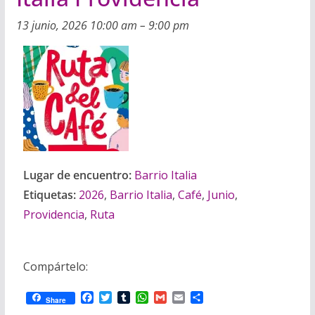
i
m
p
13 junio, 2026 10:00 am
–
9:00 pm
l
p
p
a
r
t
i
r
Lugar de encuentro:
Barrio Italia
Etiquetas:
2026
,
Barrio Italia
,
Café
,
Junio
,
Providencia
,
Ruta
Compártelo:
F
T
T
W
G
E
C
Share
a
w
u
h
m
m
o