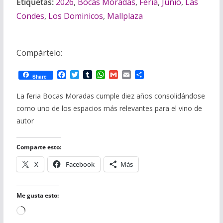
Etiquetas:
2026
,
Bocas Moradas
,
Feria
,
Junio
,
Las
Condes
,
Los Dominicos
,
Mallplaza
Compártelo:
F
T
T
W
G
E
C
Share
a
w
u
h
m
m
o
c
i
m
a
a
a
m
La feria Bocas Moradas cumple diez años consolidándose
e
t
b
t
i
i
p
como uno de los espacios más relevantes para el vino de
b
t
l
s
l
l
a
o
e
r
A
r
autor
o
r
p
t
k
p
i
r
Comparte esto:
X
Facebook
Más
Me gusta esto:
Cargando...