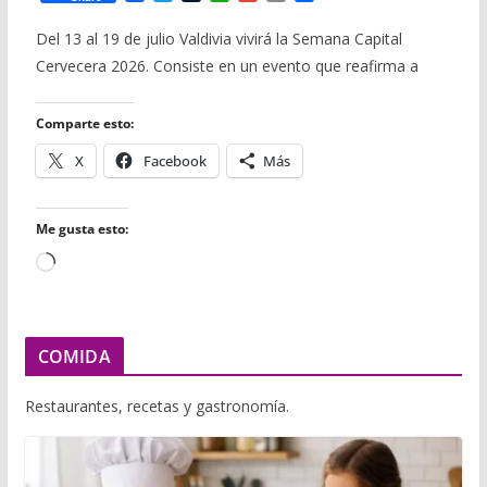
a
w
u
h
m
m
o
c
i
m
a
a
a
m
Del 13 al 19 de julio Valdivia vivirá la Semana Capital
e
t
b
t
i
i
p
Cervecera 2026. Consiste en un evento que reafirma a
b
t
l
s
l
l
a
o
e
r
A
r
o
r
p
t
Comparte esto:
k
p
i
r
X
Facebook
Más
Me gusta esto:
Cargando...
COMIDA
Restaurantes, recetas y gastronomía.