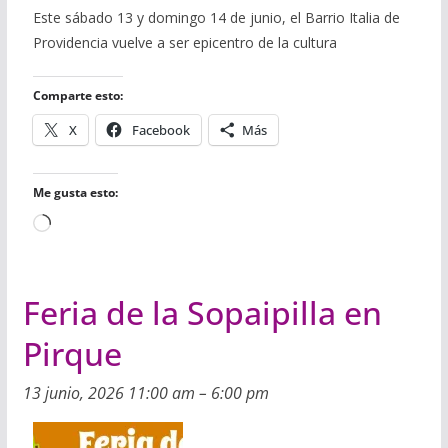
c
i
m
a
a
a
m
Este sábado 13 y domingo 14 de junio, el Barrio Italia de
e
t
b
t
i
i
p
Providencia vuelve a ser epicentro de la cultura
b
t
l
s
l
l
a
o
e
r
A
r
o
r
p
t
Comparte esto:
k
p
i
r
X
Facebook
Más
Me gusta esto:
Cargando...
Feria de la Sopaipilla en
Pirque
13 junio, 2026 11:00 am
–
6:00 pm