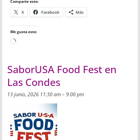
Comparte esto:
k
p
i
r
X
Facebook
Más
Me gusta esto:
Cargando...
SaborUSA Food Fest en
Las Condes
13 junio, 2026 11:30 am
–
9:00 pm