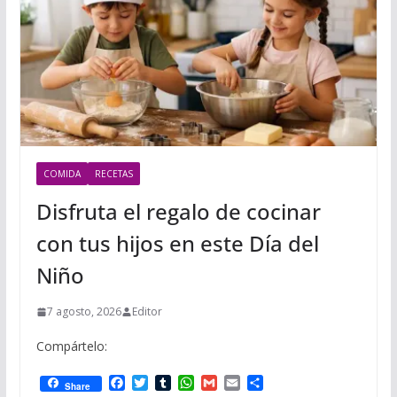
COMIDA
RECETAS
Disfruta el regalo de cocinar
con tus hijos en este Día del
Niño
7 agosto, 2026
Editor
Compártelo:
F
T
T
W
G
E
C
Share