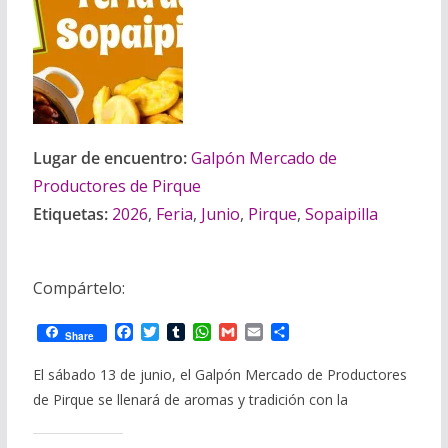
Lugar de encuentro:
Galpón Mercado de
Productores de Pirque
Etiquetas:
2026
,
Feria
,
Junio
,
Pirque
,
Sopaipilla
Compártelo:
F
T
T
W
G
E
C
Share
a
w
u
h
m
m
o
c
i
m
a
a
a
m
El sábado 13 de junio, el Galpón Mercado de Productores
e
t
b
t
i
i
p
de Pirque se llenará de aromas y tradición con la
b
t
l
s
l
l
a
o
e
r
A
r
o
r
p
t