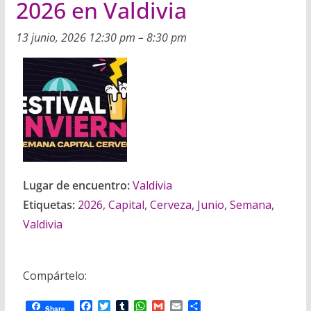
2026 en Valdivia
13 junio, 2026 12:30 pm
–
8:30 pm
Lugar de encuentro:
Valdivia
Etiquetas:
2026
,
Capital
,
Cerveza
,
Junio
,
Semana
,
Valdivia
Compártelo:
F
T
T
W
G
E
C
Share