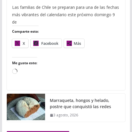
a
w
u
h
m
m
o
c
i
m
a
a
a
m
Las familias de Chile se preparan para una de las fechas
e
t
b
t
i
i
p
más vibrantes del calendario este próximo domingo 9
b
t
l
s
l
l
a
o
e
r
A
r
de
o
r
p
t
Comparte esto:
k
p
i
r
X
Facebook
Más
Me gusta esto:
C
a
r
g
Marraqueta, hongos y helado,
a
postre que conquistó las redes
n
3 agosto, 2026
d
o
.