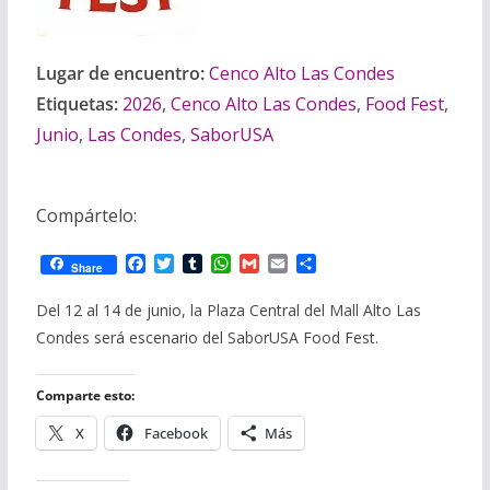
Lugar de encuentro:
Cenco Alto Las Condes
Etiquetas:
2026
,
Cenco Alto Las Condes
,
Food Fest
,
Junio
,
Las Condes
,
SaborUSA
Compártelo:
F
T
T
W
G
E
C
Share
a
w
u
h
m
m
o
c
i
m
a
a
a
m
Del 12 al 14 de junio, la Plaza Central del Mall Alto Las
e
t
b
t
i
i
p
Condes será escenario del SaborUSA Food Fest.
b
t
l
s
l
l
a
o
e
r
A
r
o
r
p
t
Comparte esto:
k
p
i
r
X
Facebook
Más